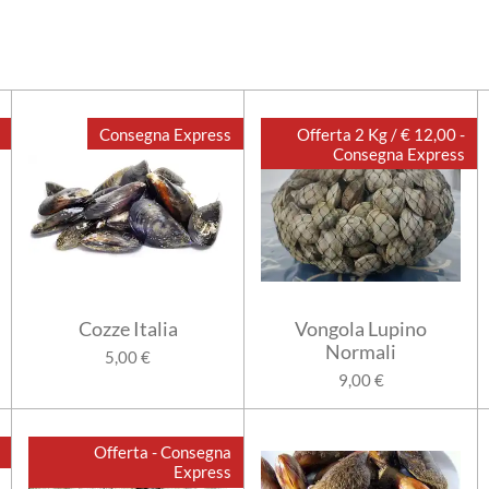
Consegna Express
Offerta 2 Kg / € 12,00 -
Consegna Express
Cozze Italia
Vongola Lupino
Normali
5,00 €
9,00 €
Offerta - Consegna
Express