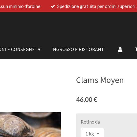
sun minimo d'ordine
Spedizione gratuita per ordini superiori
ONI E CONSEGNE
INGROSSO E RISTORANTI
Clams Moyen
46,00 €
Retino da