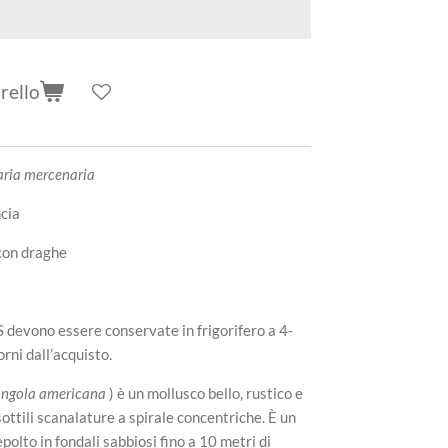
rello
ria mercenaria
cia
con draghe
devono essere conservate in frigorifero a 4-
rni dall’acquisto.
ngola americana
) è un mollusco bello, rustico e
sottili scanalature a spirale concentriche. È un
olto in fondali sabbiosi fino a 10 metri di