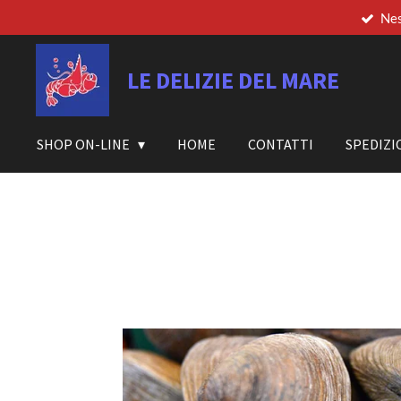
Nes
Vai
al
contenuto
LE DELIZIE DEL MARE
principale
SHOP ON-LINE
HOME
CONTATTI
SPEDIZI