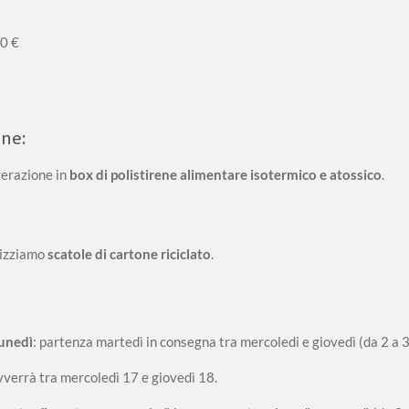
00 €
one:
gerazione in
box di polistirene alimentare isotermico e atossico
.
lizziamo
scatole di cartone riciclato
.
lunedì
: partenza martedì in consegna tra mercoledi e giovedì (da 2 a 3 
avverrà tra mercoledì 17 e giovedì 18.