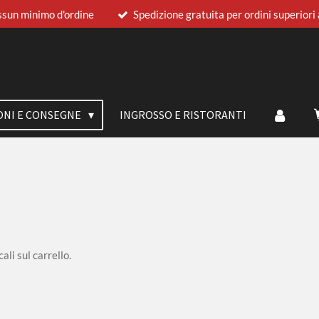
sun minimo d'ordine
Spedizione gratuita per ordini superiori
ONI E CONSEGNE
INGROSSO E RISTORANTI
ali sul carrello.