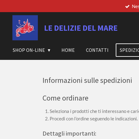
Nes
Vai
al
contenuto
LE DELIZIE DEL MARE
principale
SHOP ON-LINE
HOME
CONTATTI
SPEDIZI
Informazioni sulle spedizioni
Come ordinare
Seleziona i prodotti che ti interessano e caric
Procedi con l’ordine seguendo le indicazioni.
Dettagli importanti: