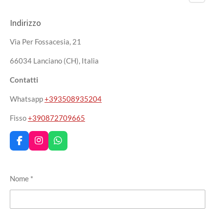
Indirizzo
Via Per Fossacesia, 21
66034 Lanciano (CH), Italia
Contatti
Whatsapp
+393508935204
Fisso
+390872709665
F
I
W
a
n
h
c
s
a
e
t
t
Nome *
b
a
s
o
g
A
o
r
p
k
a
p
m