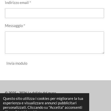
Indirizzo email *
Messaggio *
Invia modulo
© 2025 - 2026 Le delizie del mare
Questo sito utilizza i cookies per migliorare la tua
Fornito da
Webador
esperienza e visualizzare annunci pubblicitari
personalizzati. Cliccando su "Accetta" acconsenti