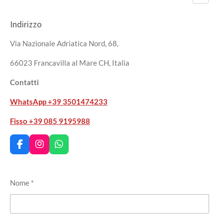
Indirizzo
Via Nazionale Adriatica Nord, 68,
66023 Francavilla al Mare CH, Italia
Contatti
WhatsApp
+39 3501474233
Fisso +39 085 9195988
F
I
W
a
n
h
c
s
a
e
t
t
Nome *
b
a
s
o
g
A
o
r
p
k
a
p
m