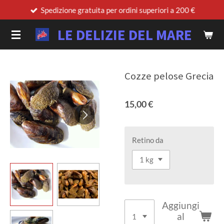
Spedizione gratuita per ordini superiori a 200 €
Vai
al
LE DELIZIE DEL MARE
contenuto
principale
Cozze pelose Grecia
15,00 €
Retino da
Aggiungi
al