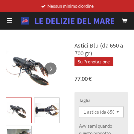
Nessun minimo d'ordine
Vai
al
LE DELIZIE DEL MARE
contenuto
principale
Astici Blu (da 650 a
700 gr)
Su Prenotazione
77,00 €
Taglia
Avvisami quando
questo prodotto