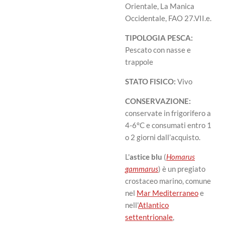
Orientale, La Manica
Occidentale, FAO 27.VII.e.
TIPOLOGIA PESCA:
Pescato con nasse e
trappole
STATO FISICO:
Vivo
CONSERVAZIONE:
conservate in frigorifero a
4-6°C e consumati entro 1
o 2 giorni dall’acquisto.
L'
astice blu
(
Homarus
gammarus
)
è un pregiato
crostaceo marino, comune
nel
Mar Mediterraneo
e
nell'
Atlantico
settentrionale
,