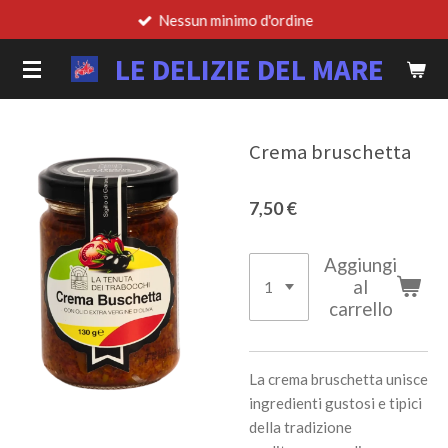
Nessun minimo d'ordine
Vai
al
LE DELIZIE DEL MARE
contenuto
principale
Crema bruschetta
7,50 €
Aggiungi
al
carrello
La crema bruschetta unisce
ingredienti gustosi e tipici
della tradizione