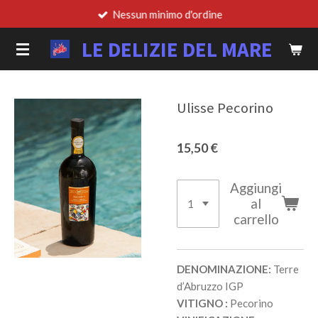
Nessun minimo d'ordine
Vai
al
LE DELIZIE DEL MARE
contenuto
principale
Ulisse Pecorino
15,50 €
Aggiungi
al
carrello
DENOMINAZIONE:
Terre
d’Abruzzo IGP
VITIGNO :
Pecorino