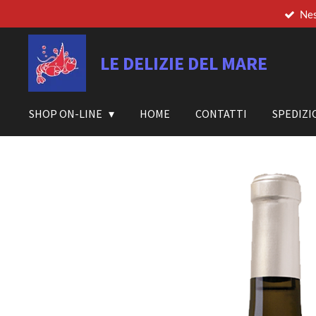
Nes
Vai
al
contenuto
LE DELIZIE DEL MARE
principale
SHOP ON-LINE
HOME
CONTATTI
SPEDIZI