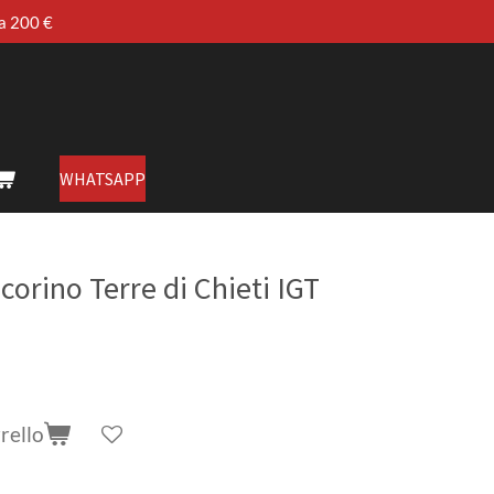
 a 200 €
WHATSAPP
orino Terre di Chieti IGT
rello