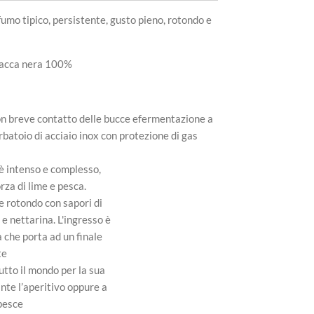
fumo tipico, persistente, gusto pieno, rotondo e
bacca nera 100%
n breve contatto delle bucce efermentazione a
batoio di acciaio inox con protezione di gas
è intenso e complesso,
rza di lime e pesca.
e rotondo con sapori di
e nettarina. L'ingresso è
à che porta ad un finale
te
tto il mondo per la sua
ante l’aperitivo oppure a
 pesce