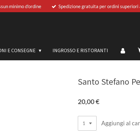
sun minimo d'ordine
Spedizione gratuita per ordini superiori
ONI E CONSEGNE
INGROSSO E RISTORANTI
Santo Stefano Pec
20,00 €
Aggiungi al car