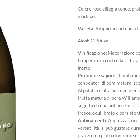
Colore rosa ciliegia tenue, pro
morbido.
Varietà:
Vitigno autoctono a 
Alcol:
12,5% vol.
Vinificazione:
Macerazione co
temperatura controllata. In ser
inerte.
Profumo e sapore:
Il profumo 
con sentori di pera matura, sco
Al palato risulta piacevolment
frutta matura di pera Williams 
seguito da una brillante acidit
fresco, equilibrato e persisten
Abbinamenti:
Apprezzato in tu
versatilità, si può gustare dur
pranzo con piatti di verdure o