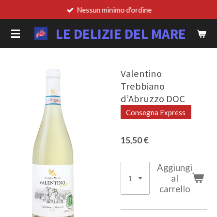
Nessun minimo d'ordine
Vai
al
LE DELIZIE DEL MARE
contenuto
principale
Valentino
Trebbiano
d’Abruzzo DOC
Consegna Express
15,50 €
Aggiungi
al
carrello