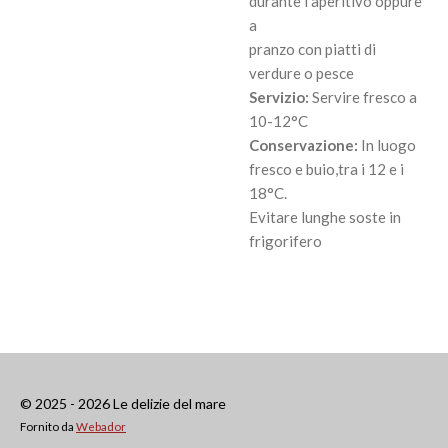
durante l’aperitivo oppure
a
pranzo con piatti di
verdure o pesce
Servizio:
Servire fresco a
10-12°C
Conservazione:
In luogo
fresco e buio,tra i 12 e i
18°C.
Evitare lunghe soste in
frigorifero
© 2025 - 2026 Le delizie del mare
Fornito da
Webador