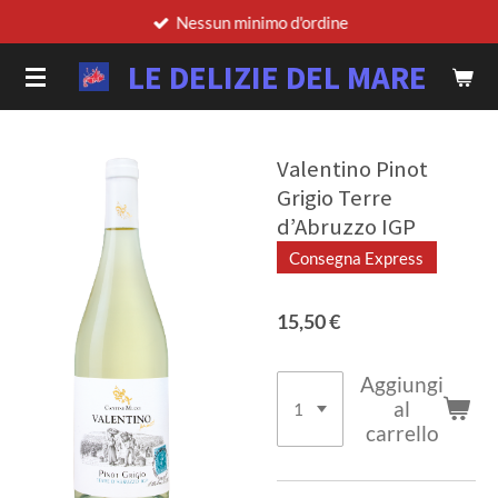
Nessun minimo d'ordine
Vai
al
LE DELIZIE DEL MARE
contenuto
principale
Valentino Pinot
Grigio Terre
d’Abruzzo IGP
Consegna Express
15,50 €
Aggiungi
al
carrello