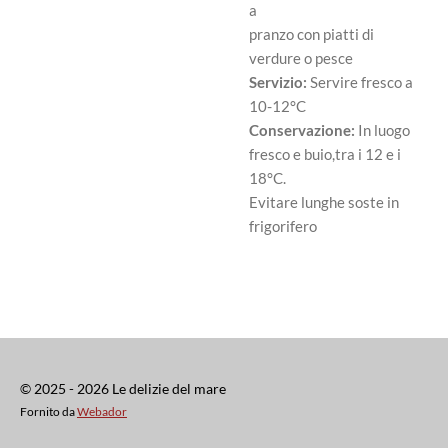
a
pranzo con piatti di
verdure o pesce
Servizio:
Servire fresco a
10-12°C
Conservazione:
In luogo
fresco e buio,tra i 12 e i
18°C.
Evitare lunghe soste in
frigorifero
© 2025 - 2026 Le delizie del mare
Fornito da
Webador