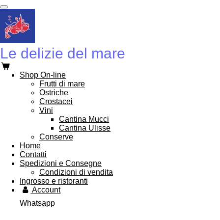
Vai
al
contenuto
principale
Le delizie del mare
Shop On-line
Frutti di mare
Ostriche
Crostacei
Vini
Cantina Mucci
Cantina Ulisse
Conserve
Home
Contatti
Spedizioni e Consegne
Condizioni di vendita
Ingrosso e ristoranti
Account
Whatsapp