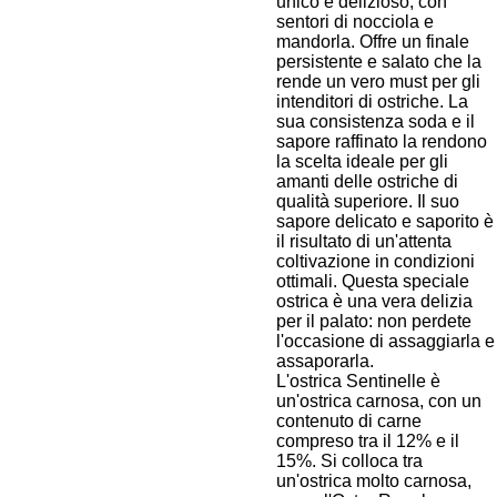
unico e delizioso, con
sentori di nocciola e
mandorla. Offre un finale
persistente e salato che la
rende un vero must per gli
intenditori di ostriche. La
sua consistenza soda e il
sapore raffinato la rendono
la scelta ideale per gli
amanti delle ostriche di
qualità superiore. Il suo
sapore delicato e saporito è
il risultato di un'attenta
coltivazione in condizioni
ottimali. Questa speciale
ostrica è una vera delizia
per il palato: non perdete
l'occasione di assaggiarla e
assaporarla.
L'ostrica Sentinelle è
un'ostrica carnosa, con un
contenuto di carne
compreso tra il 12% e il
15%. Si colloca tra
un'ostrica molto carnosa,